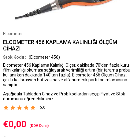
Elcometer
ELCOMETER 456 KAPLAMA KALINLIĞI ÖLÇÜM
CİHAZI
(Elcometer 456)
Elcometer 456 Kaplama Kalınlığı Ölçer, dakikada 70’den fazla kuru
film kalınlığı okuması sağlayarak verimliliği artırır (bir tarama probu
kullanırken dakikada 140’tan fazla). Elcometer 456 Ölçüm Cihazı,
çoklu kalibrasyon hafızasına ve alfanümerik parti tanımlamasına
sahiptir.
Aşağıdaki Tablodan Cihaz ve Prob kodlardan seçip Fiyat ve Stok
durumunu öğrenebilirsi
niz.
5.0
€0,00
(KDV Dahil)