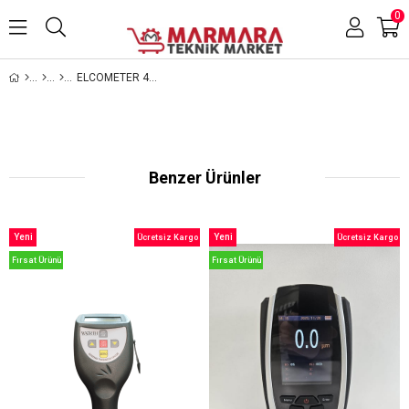
0
ELCOMETER 456 KAPLAMA KALINLIĞI ÖLÇÜM CİHAZI
Benzer Ürünler
Yeni
Yeni
Ücretsiz Kargo
Ücretsiz Kargo
Ürün
Ürün
Fırsat Ürünü
Fırsat Ürünü