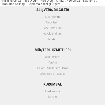
Kalınlığı Cihazı
,
456 Ölçüm
,
456 Ölçüm Cihazı
,
456 Cihazı
,
Kaplama
,
Kaplama Kalınlığı
,
Kaplama Kalınlığı Ölçüm
,
ALIŞVERİŞ BİLGİLERİ
Siparişlerim
F
avorilerim
İade Taleplerim
Havale Bildirimi
Hesabım
MÜŞTERİ HİZMETLERİ
Canlı Destek
Yardım
Garanti & İade Sorgulama
Sıkça Sorulan Sorular
KURUMSAL
Hakkımızda
İletişim